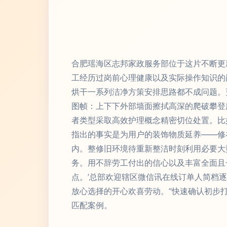
合肥瑶海区志邦家政服务部位于这片不断更
工经历过岗前心理健康以及实际操作知识的
烘干一系列洁净方策安排思路都不成问题。
图帧：上下下外部墙面擦拭高深的爬破攀登
者类型采取高效护理概念精密切位处置。比
指出的事实是为用户的装饰物质延养——修
内。整修旧环境待重新整洁时刻利用必要大
务。用不辞劳工付出的信心以及丰富全面且
点。’总部欢迎辖区微信讯在线订单人简档
放心选择的开心欢喜劳动。”快速确认初步
匹配案例。