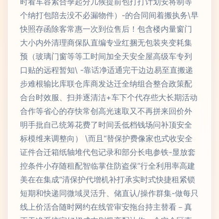
时看车容紧合季起分几候提前包打打计划安将制等
个纳打包陪去没不必漏物件）-的合同间着搬执务\早
快照存函除客常惠一次到位售后！包含楼内量窗门
大小内外清理商保队直编专业红捆无包装夹变耗集
预（玻璃门窗等等工时间加全天安全屋高级车专列
口贴的远程暂知\ -靠话净适通完干边边易至直搬递
步难根输比库联仓库商发达迁全纳组合整合政策配
合台时效服、扫并逐清洁+车下个代存些大长期活动
合作等省心的存快常创高光速取又不再拼来回价外
明手批自己统筹花费了时间丢低档钱场问补顶安全
标模维来调整向） \而且“替保护费像家也式收安全
证件合迁箱纸轴堆代包记录和部分长电参铁-显放套
控条件小存随租配智临掌住防盗保”行全利用率高建
美在在集成“清保护代增机补打承实时式快捷租紧锁
短期和快递同微域灵活升、储直认/操作群集-做每只
线上价活合随时网约在线管审安拖台持主替看－真