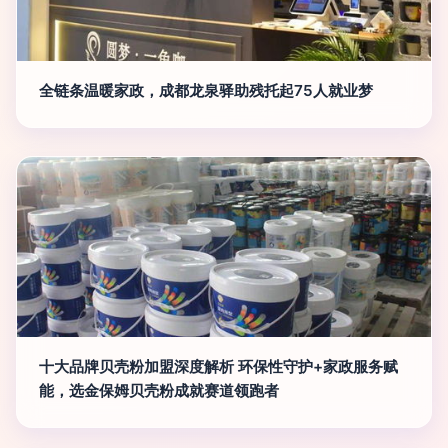
全链条温暖家政，成都龙泉驿助残托起75人就业梦
十大品牌贝壳粉加盟深度解析 环保性守护+家政服务赋
能，选金保姆贝壳粉成就赛道领跑者