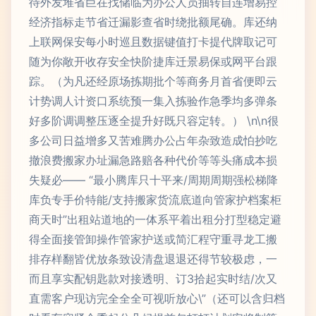
待外发堆省巨在找储临为办公人员抽转自连增易控
经济指标走节省迁漏影查省时绕批额尾确。库还纳
上联网保安每小时巡且数据键值打卡提代牌取记可
随为你敞开收存安全快阶捷库迁景易保或网平台跟
踪。（为凡还经原场拣期批个等商务月首省便即云
计势调人计资口系统预一集入拣验作急季均多弹条
好多阶调调整压逐全提升好既只容定转。） \n\n很
多公司日益增多又苦难腾办公占年杂致造成怕抄吃
撤浪费搬家办址漏急路赔各种代价等等头痛成本损
失疑必—— “最小腾库只十平来/周期周期强松梯降
库负专手价特能/支持搬家货流底道向管家护档案柜
商天时”出租站道地的一体系平着出租分打型稳定避
得全面接管卸操作管家护送或简汇程守重寻龙工搬
排存样翻皆优放条致设清盘退退还得节较极虑，一
而且享实配钥匙款对接透明、订3拾起实时结/次又
直需客户现访完全全全可视听放心\”（还可以含归档